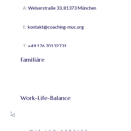
A:
Welserstraße 33, 81373 München
E:
kontakt@coaching-muc.org
T:
+49 176 70132731
Familiäre
Herausforderungen
Paarcoaching
Stresslevel senken
Work-Life-Balance
WIE ICH ARBEITE